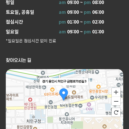
평일
am
09:00 ~
pm
08:00
토요일, 공휴일
am
09:00 ~
pm
06:00
점심시간
pm
01:00 ~
pm
02:00
일요일
am
09:00 ~
pm
01:00
*일요일은 점심시간 없이 진료
찾아오시는 길
경기 용인시 처인구 금령로71번길 3