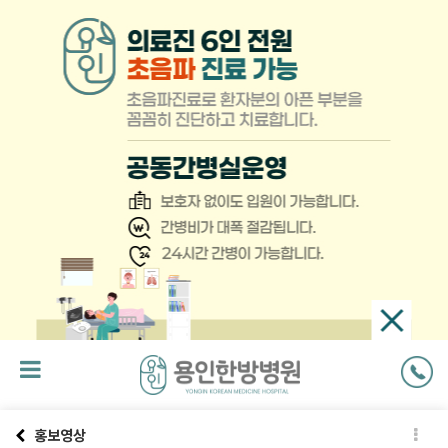
팝
업
닫
기
홍보영상