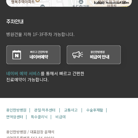
100m
주차안내
병원건물 지하 1F-3F주차 가능합니다.
네이버 예약 서비스
를 통해서 빠르고 간편한
진료예약이 가능합니다.
용인한방병원 |
관절·척추센터 |
교통사고 |
수술후재활 |
면역암센터 |
특수클리닉 |
비급여
용인한방병원 / 대표원장 윤재석
사업자등록번호 563-56-00681