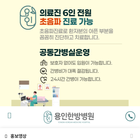
팝
업
닫
기
홍보영상