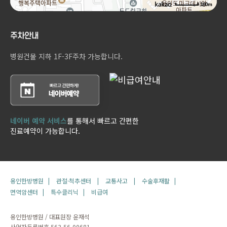
100m
주차안내
병원건물 지하 1F-3F주차 가능합니다.
네이버 예약 서비스
를 통해서 빠르고 간편한
진료예약이 가능합니다.
용인한방병원 |
관절·척추센터 |
교통사고 |
수술후재활 |
면역암센터 |
특수클리닉 |
비급여
용인한방병원 / 대표원장 윤재석
사업자등록번호 563-56-00681