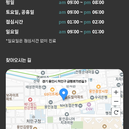
평일
am
09:00 ~
pm
08:00
토요일, 공휴일
am
09:00 ~
pm
06:00
점심시간
pm
01:00 ~
pm
02:00
일요일
am
09:00 ~
pm
01:00
*일요일은 점심시간 없이 진료
찾아오시는 길
경기 용인시 처인구 금령로71번길 3