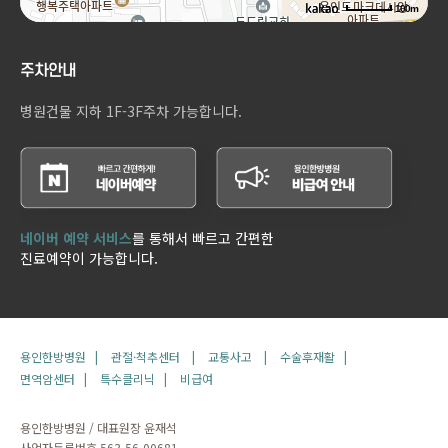
100m
주차안내
병원건물 지하 1F-3F주차 가능합니다.
네이버 예약 서비스
를 통해서 빠르고 간편한
진료예약이 가능합니다.
용인한방병원 |
관절·척추센터 |
교통사고 |
수술후재활 |
면역암센터 |
특수클리닉 |
비급여
용인한방병원 / 대표원장 윤재석
사업자등록번호 563-56-00681