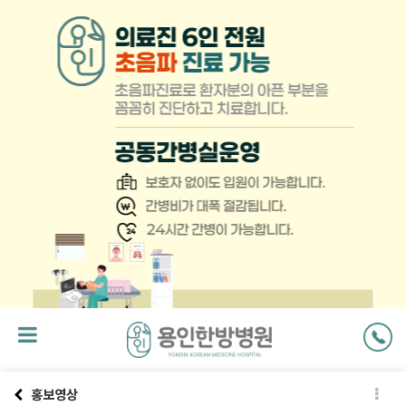
팝
업
닫
기
홍보영상