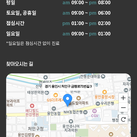
평일
am
09:00 ~
pm
08:00
토요일, 공휴일
am
09:00 ~
pm
06:00
점심시간
pm
01:00 ~
pm
02:00
일요일
am
09:00 ~
pm
01:00
*일요일은 점심시간 없이 진료
찾아오시는 길
경기 용인시 처인구 금령로71번길 3