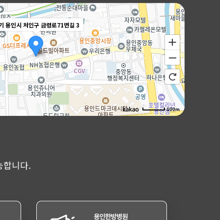
기 용인시 처인구 금령로71번길 3
100m
능합니다.