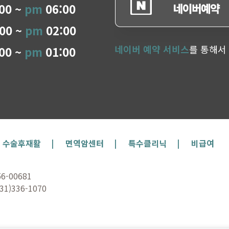
00 ~
pm
06:00
00 ~
pm
02:00
네이버 예약 서비스
를 통해서
00 ~
pm
01:00
수술후재활 |
면역암센터 |
특수클리닉 |
비급여
-00681
)336-1070