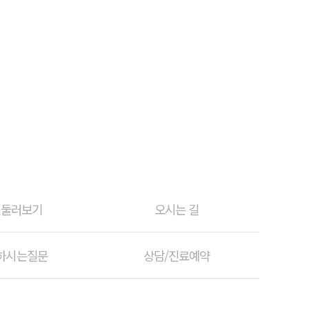
원둘러보기
오시는 길
하시는질문
상담/진료예약