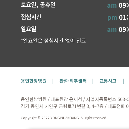
토요일, 공휴일
am
09:
점심시간
pm
01:
일요일
am
09:
*일요일은 점심시간 없이 진료
용인한방병원 |
관절·척추센터 |
교통사고 |
용인한방병원 / 대표원장 윤재석 / 사업자등록번호 563-56
경기 용인시 처인구 금령로71번길 3, 4~7층 / 대표전화 031
Copyright © 2022 YONGINHANBANG. All right reserved.