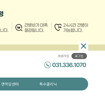
팝
업
회원가입
로그인
닫
기
면역암센터
특수클리닉