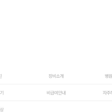
홍보영상
진
장비소개
병
기
비급여안내
자주
상