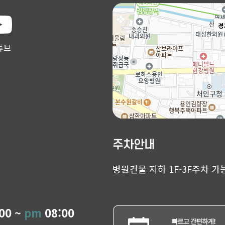
경
튜브
주차안내
병원건물 지하 1F-3F주차 가
00 ~
pm
08:00