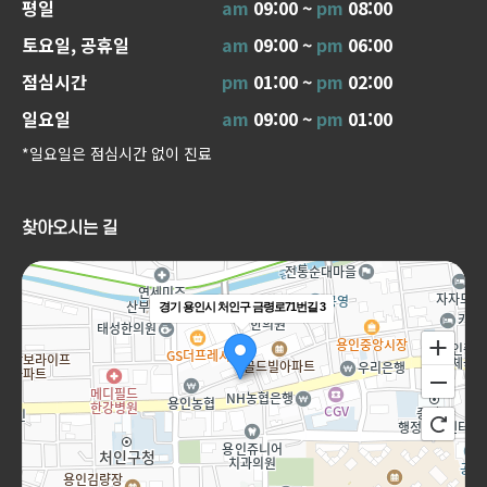
평일
am
09:00 ~
pm
08:00
토요일, 공휴일
am
09:00 ~
pm
06:00
점심시간
pm
01:00 ~
pm
02:00
일요일
am
09:00 ~
pm
01:00
*일요일은 점심시간 없이 진료
찾아오시는 길
경기 용인시 처인구 금령로71번길 3