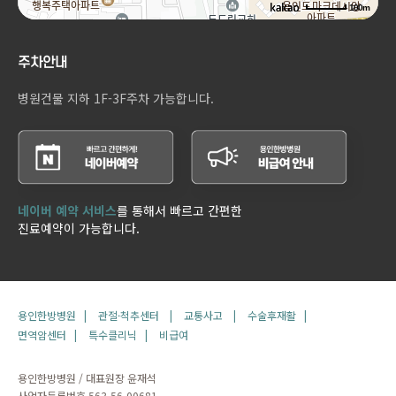
100m
주차안내
병원건물 지하 1F-3F주차 가능합니다.
네이버 예약 서비스
를 통해서 빠르고 간편한
진료예약이 가능합니다.
용인한방병원 |
관절·척추센터 |
교통사고 |
수술후재활 |
면역암센터 |
특수클리닉 |
비급여
용인한방병원 / 대표원장 윤재석
사업자등록번호 563-56-00681