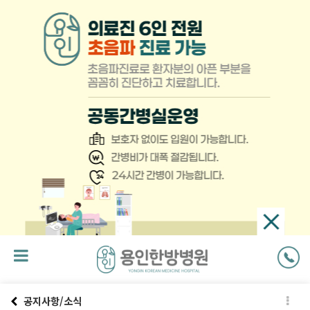
팝
업
닫
기
공지사항/소식