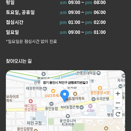
평일
am
09:00 ~
pm
08:00
토요일, 공휴일
am
09:00 ~
pm
06:00
점심시간
pm
01:00 ~
pm
02:00
일요일
am
09:00 ~
pm
01:00
*일요일은 점심시간 없이 진료
찾아오시는 길
경기 용인시 처인구 금령로71번길 3