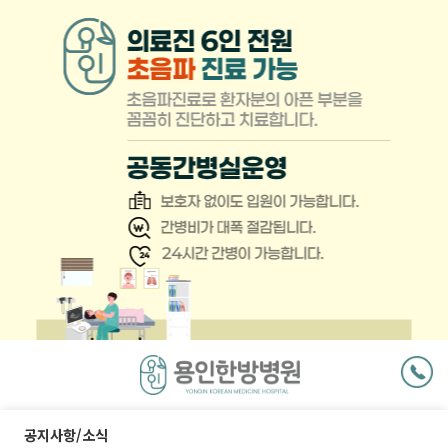
팝
업
닫
기
공지사항/소식