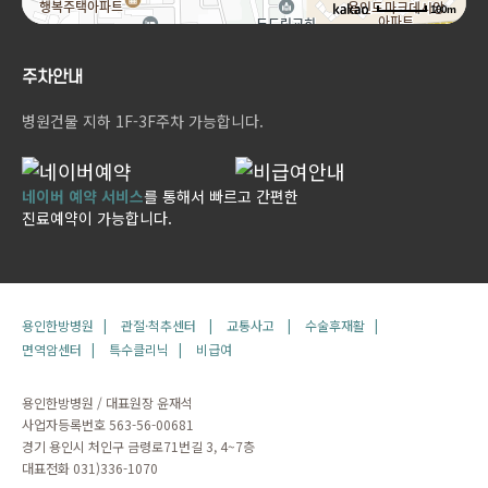
100m
주차안내
병원건물 지하 1F-3F주차 가능합니다.
네이버 예약 서비스
를 통해서 빠르고 간편한
진료예약이 가능합니다.
용인한방병원 |
관절·척추센터 |
교통사고 |
수술후재활 |
면역암센터 |
특수클리닉 |
비급여
용인한방병원 / 대표원장 윤재석
사업자등록번호 563-56-00681
경기 용인시 처인구 금령로71번길 3, 4~7층
대표전화 031)336-1070