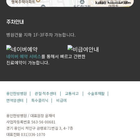
100m
주차안내
병원건물 지하 1F-3F주차 가능합니다.
네이버 예약 서비스
를 통해서 빠르고 간편한
진료예약이 가능합니다.
용인한방병원 |
관절·척추센터 |
교통사고 |
수술후재활 |
면역암센터 |
특수클리닉 |
비급여
용인한방병원 / 대표원장 윤재석
사업자등록번호 563-56-00681
경기 용인시 처인구 금령로71번길 3, 4~7층
대표전화 031)336-1070