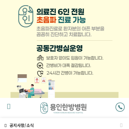
팝
업
닫
기
공지사항/소식