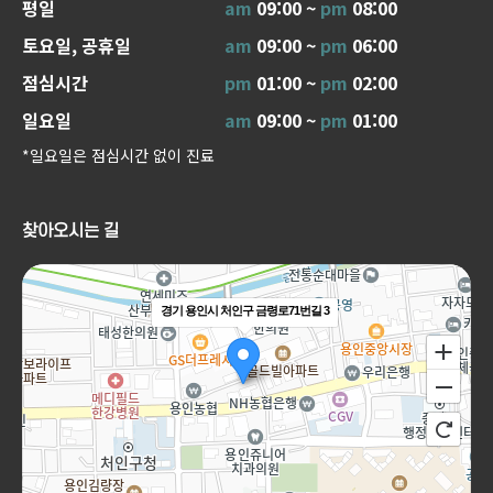
평일
am
09:00 ~
pm
08:00
토요일, 공휴일
am
09:00 ~
pm
06:00
점심시간
pm
01:00 ~
pm
02:00
일요일
am
09:00 ~
pm
01:00
*일요일은 점심시간 없이 진료
찾아오시는 길
경기 용인시 처인구 금령로71번길 3