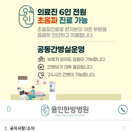
팝
업
닫
기
공지사항/소식