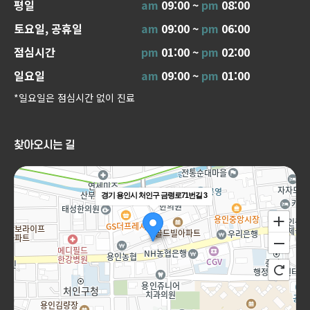
평일
am
09:00 ~
pm
08:00
토요일, 공휴일
am
09:00 ~
pm
06:00
점심시간
pm
01:00 ~
pm
02:00
일요일
am
09:00 ~
pm
01:00
*일요일은 점심시간 없이 진료
찾아오시는 길
경기 용인시 처인구 금령로71번길 3