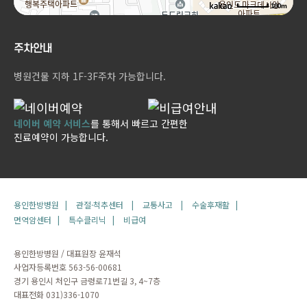
100m
주차안내
병원건물 지하 1F-3F주차 가능합니다.
네이버 예약 서비스
를 통해서 빠르고 간편한
진료예약이 가능합니다.
용인한방병원 |
관절·척추센터 |
교통사고 |
수술후재활 |
면역암센터 |
특수클리닉 |
비급여
용인한방병원 / 대표원장 윤재석
사업자등록번호 563-56-00681
경기 용인시 처인구 금령로71번길 3, 4~7층
대표전화 031)336-1070