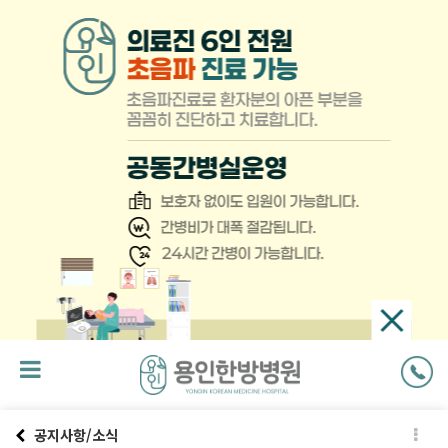
팝
업
닫
기
공지사항/소식