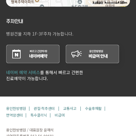
100m
주차안내
병원건물 지하 1F-3F주차 가능합니다.
네이버 예약 서비스
를 통해서 빠르고 간편한
진료예약이 가능합니다.
용인한방병원 |
관절·척추센터 |
교통사고 |
수술후재활 |
면역암센터 |
특수클리닉 |
비급여
용인한방병원 / 대표원장 윤재석
사업자등록번호 563-56-00681