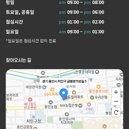
평일
am
09:00 ~
pm
08:00
토요일, 공휴일
am
09:00 ~
pm
06:00
점심시간
pm
01:00 ~
pm
02:00
일요일
am
09:00 ~
pm
01:00
*일요일은 점심시간 없이 진료
찾아오시는 길
경기 용인시 처인구 금령로71번길 3